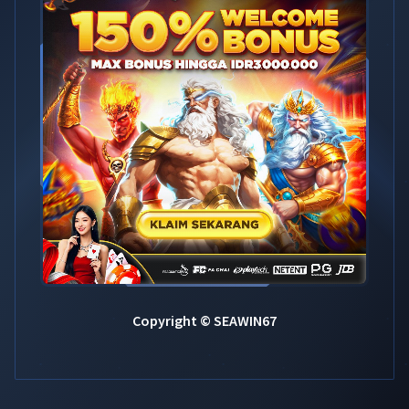
Copyright © SEAWIN67