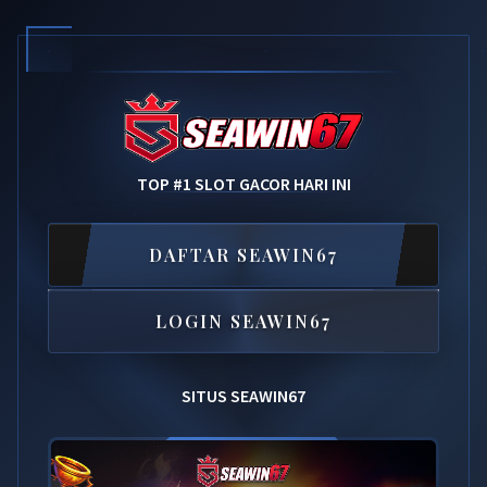
TOP #1 SLOT GACOR HARI INI
DAFTAR SEAWIN67
LOGIN SEAWIN67
SITUS SEAWIN67